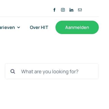
arieven
Over HIT
Aanmelden
Zoeken
naar: