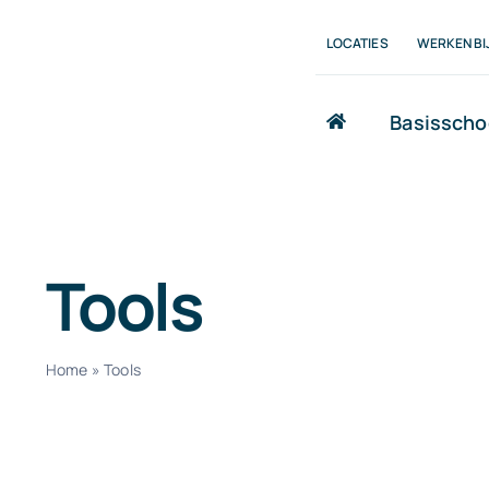
Ga
LOCATIES
WERKEN BI
naar
inhoud
Basisscho
Tools
Home
»
Tools