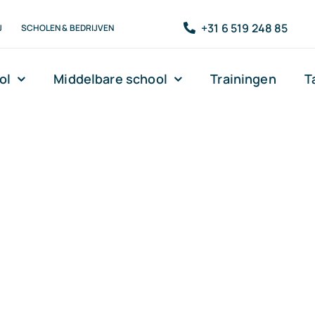
+31 6 519 248 85
J
SCHOLEN & BEDRIJVEN
ol
Middelbare school
Trainingen
T