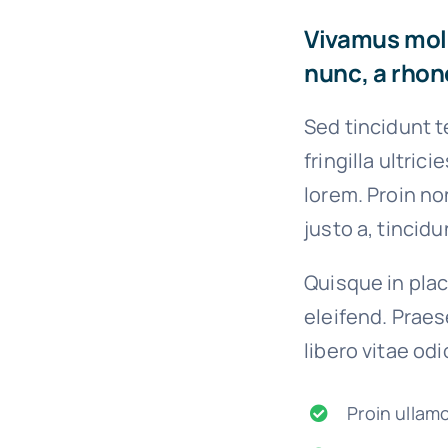
Vivamus molli
nunc, a rhonc
Sed tincidunt t
fringilla ultric
lorem. Proin no
justo a, tincidu
Quisque in plac
eleifend. Praes
libero vitae od
Proin ullam