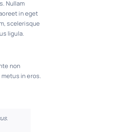
es. Nullam
 laoreet in eget
um, scelerisque
us ligula.
ante non
 metus in eros.
sus.