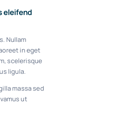
s eleifend
es. Nullam
 laoreet in eget
um, scelerisque
us ligula.
ngilla massa sed
Vivamus ut