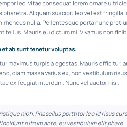
empor leo, vitae consequat lorem ornare ultrici
ies pharetra. Aliquam suscipit leo vel est fringilla
n rhoncus nulla. Pellentesque porta nunc preti
nt tellus. Mauris eu dictum mi. Vivamus non finib
 et ab sunt tenetur voluptas.
ur maximus turpis a egestas. Mauris efficitur, 
end, diam massa varius ex, non vestibulum risus
itae ex feugiat interdum. Nunc vel auctor nisi.
tristique nibh. Phasellus porttitor leo id risus cur
incidunt rutrum ante, eu vestibulum elit phare.