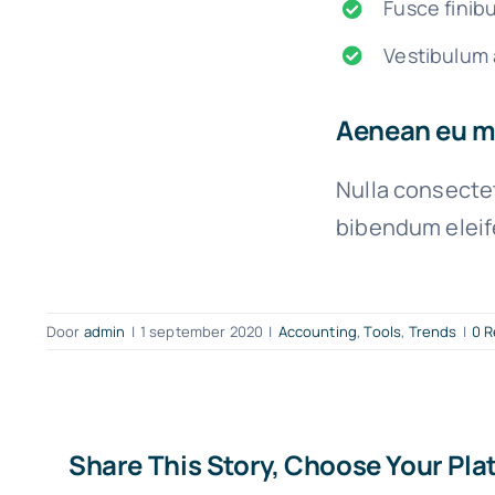
Fusce finib
Vestibulum 
Aenean eu me
Nulla consectet
bibendum eleif
Door
admin
|
1 september 2020
|
Accounting
,
Tools
,
Trends
|
0 R
Share This Story, Choose Your Pla