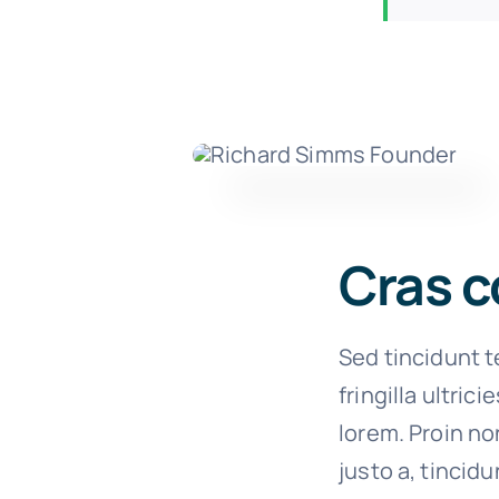
Cras c
Sed tincidunt t
fringilla ultric
lorem. Proin no
justo a, tincidu