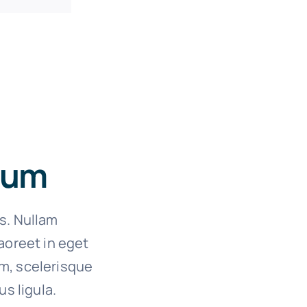
ctum
es. Nullam
 laoreet in eget
um, scelerisque
us ligula.