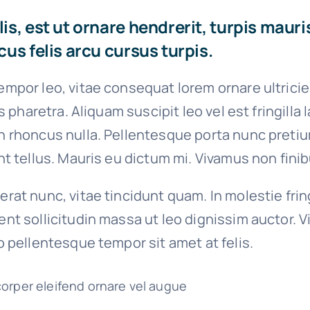
s, est ut ornare hendrerit, turpis mauri
us felis arcu cursus turpis.
empor leo, vitae consequat lorem ornare ultrici
ies pharetra. Aliquam suscipit leo vel est fringilla
n rhoncus nulla. Pellentesque porta nunc preti
nt tellus. Mauris eu dictum mi. Vivamus non finib
erat nunc, vitae tincidunt quam. In molestie fri
ent sollicitudin massa ut leo dignissim auctor. 
io pellentesque tempor sit amet at felis.
corper eleifend ornare vel augue