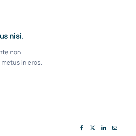
s nisi.
ante non
 metus in eros.
Facebook
X
LinkedIn
E-
mail