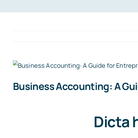
Bekijk
grotere
Business Accounting: A Gui
afbeelding
Dicta 